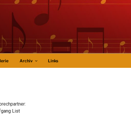
lerie
Archiv
Links
rechpartner:
fgang List