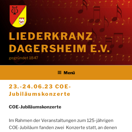
Zum
Inhalt
springen
LIEDERKRANZ
DAGERSHEIM E.V.
gegründet 1847
Menü
23.-24.06.23 COE-
Jubiläumskonzerte
COE-Jubiläumskonzerte
Im Rahmen der Veranstaltungen zum 125-jährigen
COE-Jubiläum fanden zwei Konzerte statt, an denen