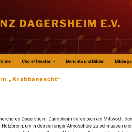
NZ DAGERSHEIM E.V.
rmine
Chöre/Theater
Berichte und Bilder
Bilderga
im „Krabbanescht“
nnerchores Dagersheim-Darmsheim trafen sich am Mittwoch, dem 
n Holzbronn, um in dessen uriger Atmosphäre zu schmausen un