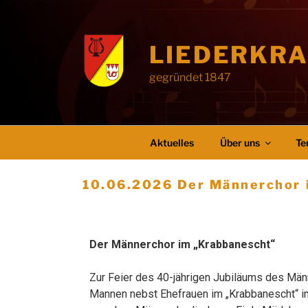
LIEDERKRA
gegründet 1847
Aktuelles
Über uns
Te
10.06.2026 Der Männerchor 
Der Männerchor im „Krabbanescht“
Zur Feier des 40-jährigen Jubiläums des Mä
Mannen nebst Ehefrauen im „Krabbanescht“ i