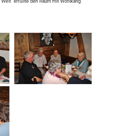
 Welt“ erfüllte den Raum mit Wohlkang.