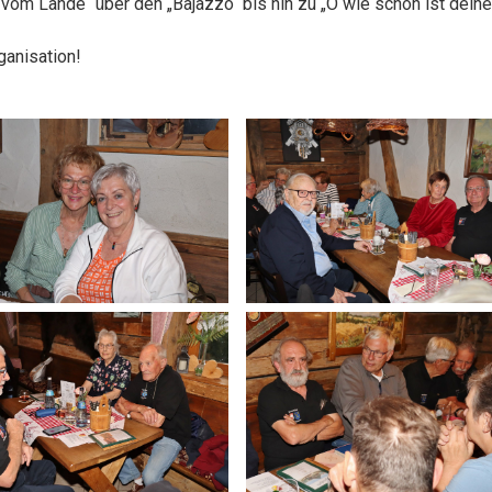
om Lande“ über den „Bajazzo“ bis hin zu „O wie schön ist deine
ganisation!