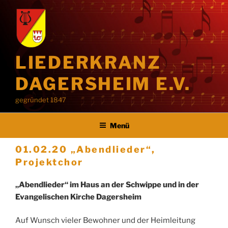
Zum
Inhalt
springen
LIEDERKRANZ
DAGERSHEIM E.V.
gegründet 1847
Menü
01.02.20 „Abendlieder“,
Projektchor
„Abendlieder“ im Haus an der Schwippe
und in der
Evangelischen Kirche Dagersheim
Auf Wunsch vieler Bewohner und der Heimleitung