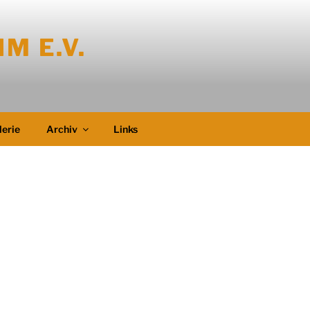
M E.V.
lerie
Archiv
Links