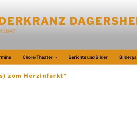
EDERKRANZ DAGERSHEI
t 1847
rmine
Chöre/Theater
Berichte und Bilder
Bilderga
s) zom Herzinfarkt“